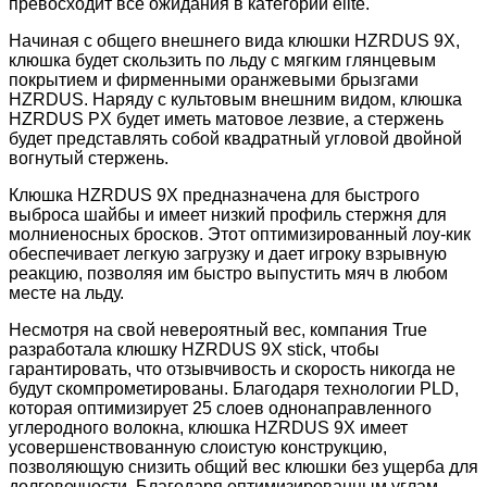
превосходит все ожидания в категории elite.
Начиная с общего внешнего вида клюшки HZRDUS 9X,
клюшка будет скользить по льду с мягким глянцевым
покрытием и фирменными оранжевыми брызгами
HZRDUS. Наряду с культовым внешним видом, клюшка
HZRDUS PX будет иметь матовое лезвие, а стержень
будет представлять собой квадратный угловой двойной
вогнутый стержень.
Клюшка HZRDUS 9X предназначена для быстрого
выброса шайбы и имеет низкий профиль стержня для
молниеносных бросков. Этот оптимизированный лоу-кик
обеспечивает легкую загрузку и дает игроку взрывную
реакцию, позволяя им быстро выпустить мяч в любом
месте на льду.
Несмотря на свой невероятный вес, компания True
разработала клюшку HZRDUS 9X stick, чтобы
гарантировать, что отзывчивость и скорость никогда не
будут скомпрометированы. Благодаря технологии PLD,
которая оптимизирует 25 слоев однонаправленного
углеродного волокна, клюшка HZRDUS 9X имеет
усовершенствованную слоистую конструкцию,
позволяющую снизить общий вес клюшки без ущерба для
долговечности. Благодаря оптимизированным углам