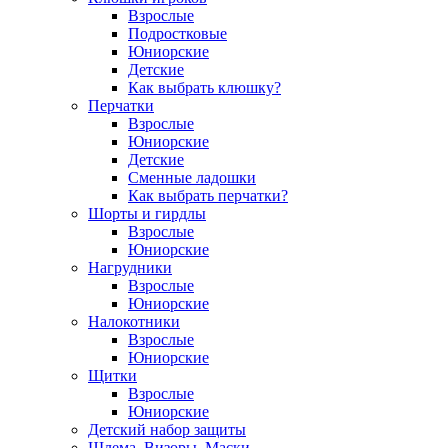
Взрослые
Подростковые
Юниорские
Детские
Как выбрать клюшку?
Перчатки
Взрослые
Юниорские
Детские
Сменные ладошки
Как выбрать перчатки?
Шорты и гирдлы
Взрослые
Юниорские
Нагрудники
Взрослые
Юниорские
Налокотники
Взрослые
Юниорские
Щитки
Взрослые
Юниорские
Детский набор защиты
Шлема, Визоры, Маски