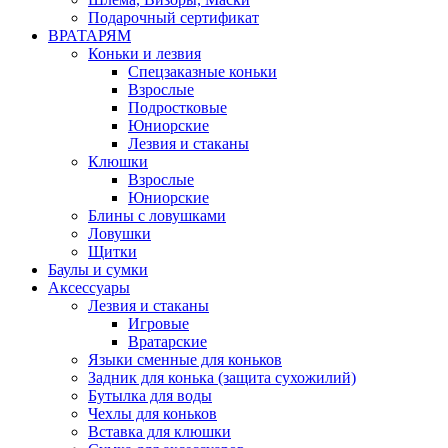
Подарочный сертификат
ВРАТАРЯМ
Коньки и лезвия
Спецзаказные коньки
Взрослые
Подростковые
Юниорские
Лезвия и стаканы
Клюшки
Взрослые
Юниорские
Блины с ловушками
Ловушки
Щитки
Баулы и сумки
Аксессуары
Лезвия и стаканы
Игровые
Вратарские
Языки сменные для коньков
Задник для конька (защита сухожилий)
Бутылка для воды
Чехлы для коньков
Вставка для клюшки