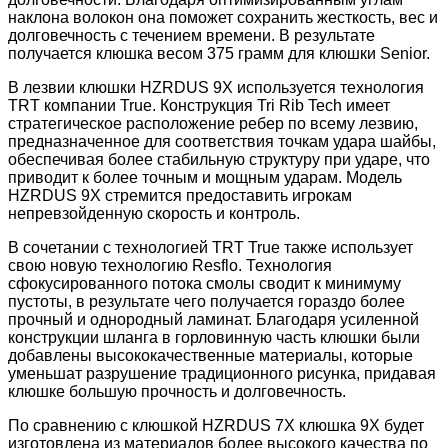
наклона волокон она поможет сохранить жесткость, вес и
долговечность с течением времени. В результате
получается клюшка весом 375 грамм для клюшки Senior.
В лезвии клюшки HZRDUS 9X используется технология
TRT компании True. Конструкция Tri Rib Tech имеет
стратегическое расположение ребер по всему лезвию,
предназначенное для соответствия точкам удара шайбы,
обеспечивая более стабильную структуру при ударе, что
приводит к более точным и мощным ударам. Модель
HZRDUS 9X стремится предоставить игрокам
непревзойденную скорость и контроль.
В сочетании с технологией TRT True также использует
свою новую технологию Resflo. Технология
сфокусированного потока смолы сводит к минимуму
пустоты, в результате чего получается гораздо более
прочный и однородный ламинат. Благодаря усиленной
конструкции шланга в горловинную часть клюшки были
добавлены высококачественные материалы, которые
уменьшат разрушение традиционного рисунка, придавая
клюшке большую прочность и долговечность.
По сравнению с клюшкой HZRDUS 7X клюшка 9X будет
изготовлена из материалов более высокого качества по