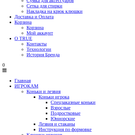
Сумка для аксессуаров
Сетка для стирки
Накладка на крюк клюшки
Доставка и Оплата
Корзина
Корзина
Мой аккаунт
О TRUE
Контакты
Технологии
История Бренда
0
Главная
ИГРОКАМ
Коньки и лезвия
Коньки игрока
Спецзаказные коньки
Взрослые
Подростковые
Юниорские
Лезвия и стаканы
Инструкция по формовке
Клюшки игроков