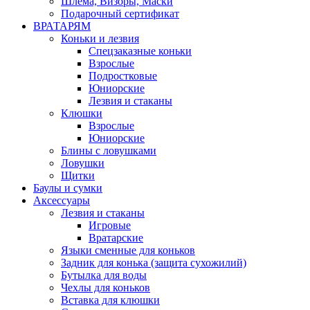
Шлема, Визоры, Маски
Подарочный сертификат
ВРАТАРЯМ
Коньки и лезвия
Спецзаказные коньки
Взрослые
Подростковые
Юниорские
Лезвия и стаканы
Клюшки
Взрослые
Юниорские
Блины с ловушками
Ловушки
Щитки
Баулы и сумки
Аксессуары
Лезвия и стаканы
Игровые
Вратарские
Языки сменные для коньков
Задник для конька (защита сухожилий)
Бутылка для воды
Чехлы для коньков
Вставка для клюшки