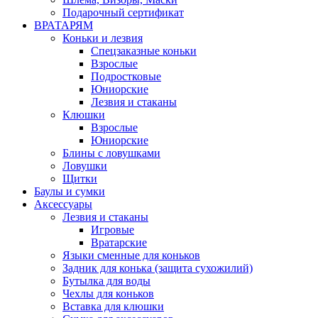
Подарочный сертификат
ВРАТАРЯМ
Коньки и лезвия
Спецзаказные коньки
Взрослые
Подростковые
Юниорские
Лезвия и стаканы
Клюшки
Взрослые
Юниорские
Блины с ловушками
Ловушки
Щитки
Баулы и сумки
Аксессуары
Лезвия и стаканы
Игровые
Вратарские
Языки сменные для коньков
Задник для конька (защита сухожилий)
Бутылка для воды
Чехлы для коньков
Вставка для клюшки