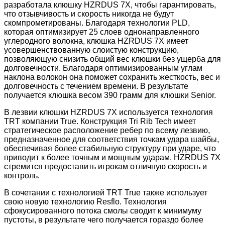
разработала клюшку HZRDUS 7X, чтобы гарантировать,
что отзывчивость и скорость никогда не будут
скомпрометированы. Благодаря технологии PLD,
которая оптимизирует 25 слоев однонаправленного
углеродного волокна, клюшка HZRDUS 7X имеет
усовершенствованную слоистую конструкцию,
позволяющую снизить общий вес клюшки без ущерба для
долговечности. Благодаря оптимизированным углам
наклона волокон она поможет сохранить жесткость, вес и
долговечность с течением времени. В результате
получается клюшка весом 390 грамм для клюшки Senior.
В лезвии клюшки HZRDUS 7X используется технология
TRT компании True. Конструкция Tri Rib Tech имеет
стратегическое расположение ребер по всему лезвию,
предназначенное для соответствия точкам удара шайбы,
обеспечивая более стабильную структуру при ударе, что
приводит к более точным и мощным ударам. HZRDUS 7X
стремится предоставить игрокам отличную скорость и
контроль.
В сочетании с технологией TRT True также использует
свою новую технологию Resflo. Технология
сфокусированного потока смолы сводит к минимуму
пустоты, в результате чего получается гораздо более