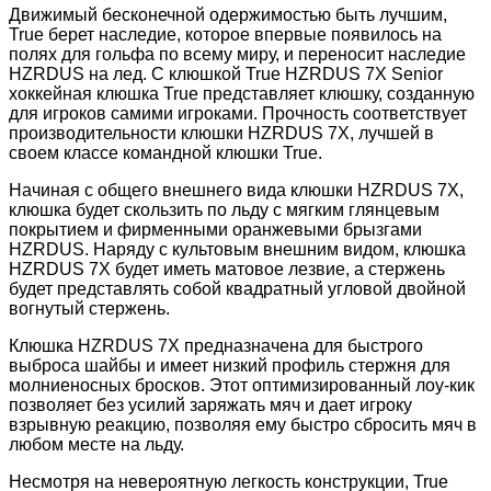
Движимый бесконечной одержимостью быть лучшим,
True берет наследие, которое впервые появилось на
полях для гольфа по всему миру, и переносит наследие
HZRDUS на лед. С клюшкой True HZRDUS 7X Senior
хоккейная клюшка True представляет клюшку, созданную
для игроков самими игроками. Прочность соответствует
производительности клюшки HZRDUS 7X, лучшей в
своем классе командной клюшки True.
Начиная с общего внешнего вида клюшки HZRDUS 7X,
клюшка будет скользить по льду с мягким глянцевым
покрытием и фирменными оранжевыми брызгами
HZRDUS. Наряду с культовым внешним видом, клюшка
HZRDUS 7X будет иметь матовое лезвие, а стержень
будет представлять собой квадратный угловой двойной
вогнутый стержень.
Клюшка HZRDUS 7X предназначена для быстрого
выброса шайбы и имеет низкий профиль стержня для
молниеносных бросков. Этот оптимизированный лоу-кик
позволяет без усилий заряжать мяч и дает игроку
взрывную реакцию, позволяя ему быстро сбросить мяч в
любом месте на льду.
Несмотря на невероятную легкость конструкции, True