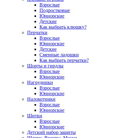
Взрослые
Подростковые
Юниорские
Детские
Как выбрать клюшку?
Перчатки
Взрослые
Юниорские
Детские
Сменные ладошки
Как выбрать перчатки?
Шорты и гирдлы
Взрослые
Юниорские
Нагрудники
Взрослые
Юниорские
Налокотники
Взрослые
Юниорские
Щитки
Взрослые
Юниорские
Детский набор защиты
Шлема, Визоры, Маски