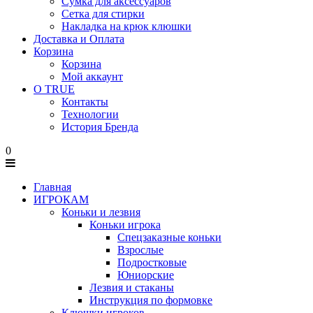
Сумка для аксессуаров
Сетка для стирки
Накладка на крюк клюшки
Доставка и Оплата
Корзина
Корзина
Мой аккаунт
О TRUE
Контакты
Технологии
История Бренда
0
Главная
ИГРОКАМ
Коньки и лезвия
Коньки игрока
Спецзаказные коньки
Взрослые
Подростковые
Юниорские
Лезвия и стаканы
Инструкция по формовке
Клюшки игроков