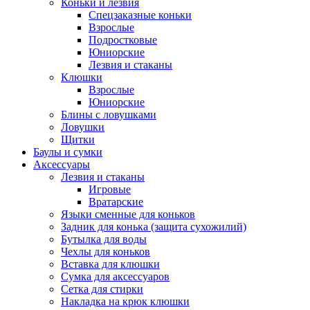
Коньки и лезвия
Спецзаказные коньки
Взрослые
Подростковые
Юниорские
Лезвия и стаканы
Клюшки
Взрослые
Юниорские
Блины с ловушками
Ловушки
Щитки
Баулы и сумки
Аксессуары
Лезвия и стаканы
Игровые
Вратарские
Языки сменные для коньков
Задник для конька (защита сухожилий)
Бутылка для воды
Чехлы для коньков
Вставка для клюшки
Сумка для аксессуаров
Сетка для стирки
Накладка на крюк клюшки