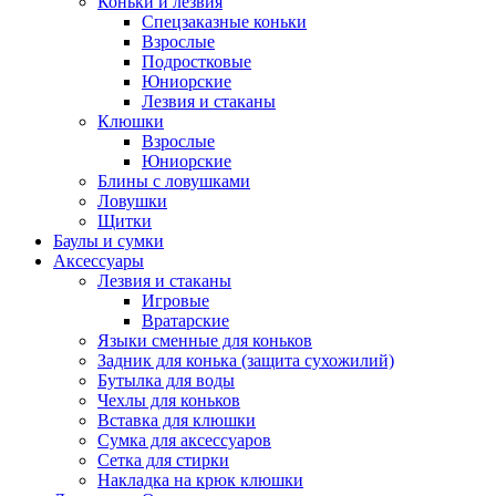
Коньки и лезвия
Спецзаказные коньки
Взрослые
Подростковые
Юниорские
Лезвия и стаканы
Клюшки
Взрослые
Юниорские
Блины с ловушками
Ловушки
Щитки
Баулы и сумки
Аксессуары
Лезвия и стаканы
Игровые
Вратарские
Языки сменные для коньков
Задник для конька (защита сухожилий)
Бутылка для воды
Чехлы для коньков
Вставка для клюшки
Сумка для аксессуаров
Сетка для стирки
Накладка на крюк клюшки