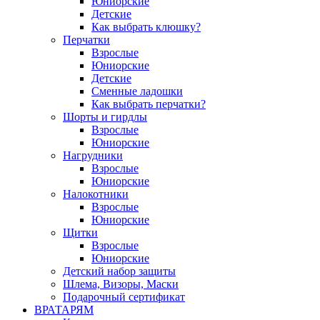
Юниорские
Детские
Как выбрать клюшку?
Перчатки
Взрослые
Юниорские
Детские
Сменные ладошки
Как выбрать перчатки?
Шорты и гирдлы
Взрослые
Юниорские
Нагрудники
Взрослые
Юниорские
Налокотники
Взрослые
Юниорские
Щитки
Взрослые
Юниорские
Детский набор защиты
Шлема, Визоры, Маски
Подарочный сертификат
ВРАТАРЯМ