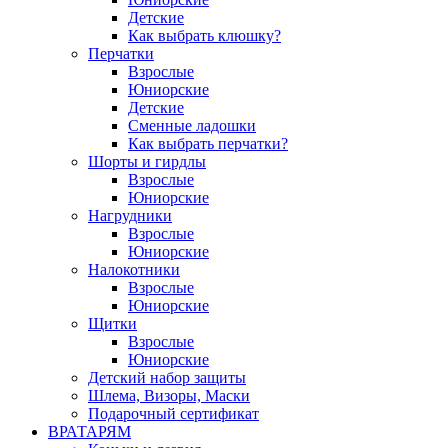
Детские
Как выбрать клюшку?
Перчатки
Взрослые
Юниорские
Детские
Сменные ладошки
Как выбрать перчатки?
Шорты и гирдлы
Взрослые
Юниорские
Нагрудники
Взрослые
Юниорские
Налокотники
Взрослые
Юниорские
Щитки
Взрослые
Юниорские
Детский набор защиты
Шлема, Визоры, Маски
Подарочный сертификат
ВРАТАРЯМ