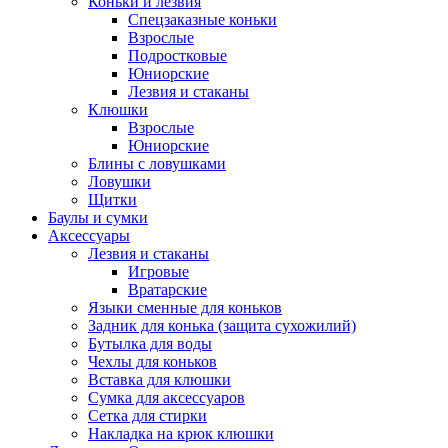
Коньки и лезвия
Спецзаказные коньки
Взрослые
Подростковые
Юниорские
Лезвия и стаканы
Клюшки
Взрослые
Юниорские
Блины с ловушками
Ловушки
Щитки
Баулы и сумки
Аксессуары
Лезвия и стаканы
Игровые
Вратарские
Языки сменные для коньков
Задник для конька (защита сухожилий)
Бутылка для воды
Чехлы для коньков
Вставка для клюшки
Сумка для аксессуаров
Сетка для стирки
Накладка на крюк клюшки