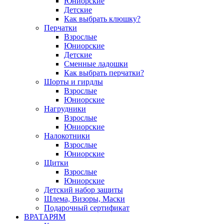
Юниорские
Детские
Как выбрать клюшку?
Перчатки
Взрослые
Юниорские
Детские
Сменные ладошки
Как выбрать перчатки?
Шорты и гирдлы
Взрослые
Юниорские
Нагрудники
Взрослые
Юниорские
Налокотники
Взрослые
Юниорские
Щитки
Взрослые
Юниорские
Детский набор защиты
Шлема, Визоры, Маски
Подарочный сертификат
ВРАТАРЯМ