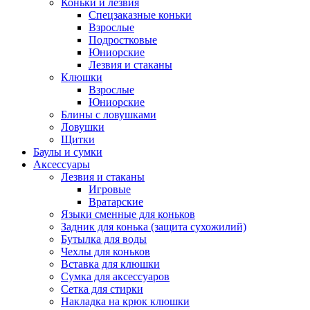
Коньки и лезвия
Спецзаказные коньки
Взрослые
Подростковые
Юниорские
Лезвия и стаканы
Клюшки
Взрослые
Юниорские
Блины с ловушками
Ловушки
Щитки
Баулы и сумки
Аксессуары
Лезвия и стаканы
Игровые
Вратарские
Языки сменные для коньков
Задник для конька (защита сухожилий)
Бутылка для воды
Чехлы для коньков
Вставка для клюшки
Сумка для аксессуаров
Сетка для стирки
Накладка на крюк клюшки