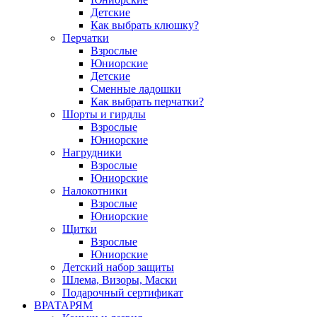
Детские
Как выбрать клюшку?
Перчатки
Взрослые
Юниорские
Детские
Сменные ладошки
Как выбрать перчатки?
Шорты и гирдлы
Взрослые
Юниорские
Нагрудники
Взрослые
Юниорские
Налокотники
Взрослые
Юниорские
Щитки
Взрослые
Юниорские
Детский набор защиты
Шлема, Визоры, Маски
Подарочный сертификат
ВРАТАРЯМ