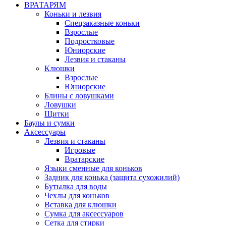
ВРАТАРЯМ
Коньки и лезвия
Спецзаказные коньки
Взрослые
Подростковые
Юниорские
Лезвия и стаканы
Клюшки
Взрослые
Юниорские
Блины с ловушками
Ловушки
Щитки
Баулы и сумки
Аксессуары
Лезвия и стаканы
Игровые
Вратарские
Языки сменные для коньков
Задник для конька (защита сухожилий)
Бутылка для воды
Чехлы для коньков
Вставка для клюшки
Сумка для аксессуаров
Сетка для стирки