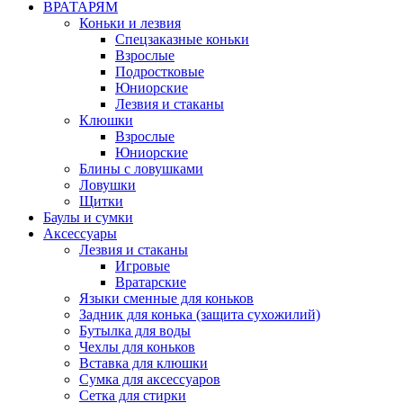
ВРАТАРЯМ
Коньки и лезвия
Спецзаказные коньки
Взрослые
Подростковые
Юниорские
Лезвия и стаканы
Клюшки
Взрослые
Юниорские
Блины с ловушками
Ловушки
Щитки
Баулы и сумки
Аксессуары
Лезвия и стаканы
Игровые
Вратарские
Языки сменные для коньков
Задник для конька (защита сухожилий)
Бутылка для воды
Чехлы для коньков
Вставка для клюшки
Сумка для аксессуаров
Сетка для стирки