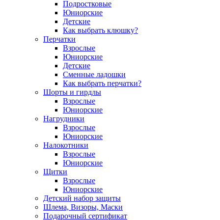
Подростковые
Юниорские
Детские
Как выбрать клюшку?
Перчатки
Взрослые
Юниорские
Детские
Сменные ладошки
Как выбрать перчатки?
Шорты и гирдлы
Взрослые
Юниорские
Нагрудники
Взрослые
Юниорские
Налокотники
Взрослые
Юниорские
Щитки
Взрослые
Юниорские
Детский набор защиты
Шлема, Визоры, Маски
Подарочный сертификат