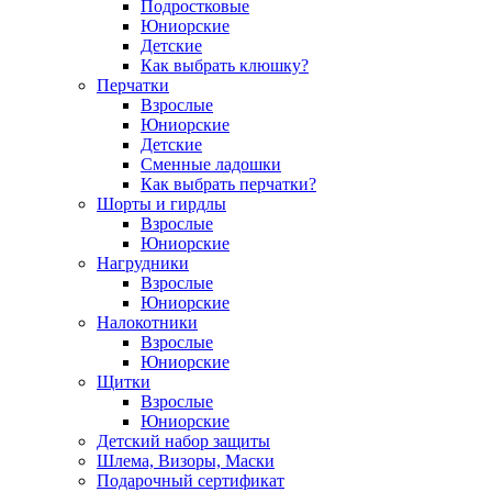
Подростковые
Юниорские
Детские
Как выбрать клюшку?
Перчатки
Взрослые
Юниорские
Детские
Сменные ладошки
Как выбрать перчатки?
Шорты и гирдлы
Взрослые
Юниорские
Нагрудники
Взрослые
Юниорские
Налокотники
Взрослые
Юниорские
Щитки
Взрослые
Юниорские
Детский набор защиты
Шлема, Визоры, Маски
Подарочный сертификат