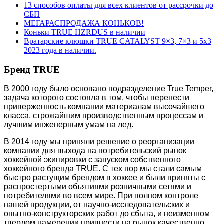
13 способов оплаты для всех клиентов от рассрочки до
СБП
МЕГАРАСПРОДАЖА КОНЬКОВ!
Коньки TRUE HZRDUS в наличии
Вратарские клюшки TRUE CATALYST 9×3, 7×3 и 5х3
2023 года в наличии.
Бренд TRUE
В 2000 году было основано подразделение True Temper,
задача которого состояла в том, чтобы перенести
приверженность компании материалам высочайшего
класса, строжайшим производственным процессам и
лучшим инженерным умам на лед.
В 2014 году мы приняли решение о реорганизации
компании для выхода на потребительский рынок
хоккейной экипировки с запуском собственного
хоккейного бренда TRUE. С тех пор мы стали самым
быстро растущим брендом в хоккее и были приняты с
распростертыми объятиями розничными сетями и
потребителями во всем мире. При полном контроле
нашей продукции, от научно-исследовательских и
опытно-конструкторских работ до сбыта, и неизменном
твердом намерении привнести на рынок качественно