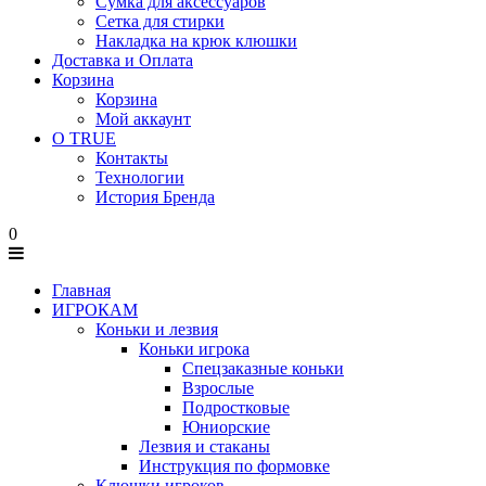
Сумка для аксессуаров
Сетка для стирки
Накладка на крюк клюшки
Доставка и Оплата
Корзина
Корзина
Мой аккаунт
О TRUE
Контакты
Технологии
История Бренда
0
Главная
ИГРОКАМ
Коньки и лезвия
Коньки игрока
Спецзаказные коньки
Взрослые
Подростковые
Юниорские
Лезвия и стаканы
Инструкция по формовке
Клюшки игроков