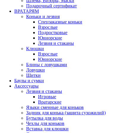
Шлема, Визоры, Маски
Подарочный сертификат
ВРАТАРЯМ
Коньки и лезвия
Спецзаказные коньки
Взрослые
Подростковые
Юниорские
Лезвия и стаканы
Клюшки
Взрослые
Юниорские
Блины с ловушками
Ловушки
Щитки
Баулы и сумки
Аксессуары
Лезвия и стаканы
Игровые
Вратарские
Языки сменные для коньков
Задник для конька (защита сухожилий)
Бутылка для воды
Чехлы для коньков
Вставка для клюшки