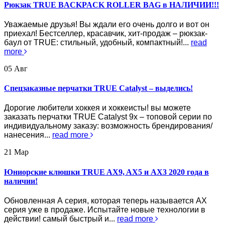
Рюкзак TRUE BACKPACK ROLLER BAG в НАЛИЧИИ!!!
Уважаемые друзья! Вы ждали его очень долго и вот он
приехал! Бестселлер, красавчик, хит-продаж – рюкзак-
баул от TRUE: стильный, удобный, компактный!...
read
more
05
Авг
Спецзаказные перчатки TRUE Catalyst – выделись!
Дорогие любители хоккея и хоккеисты! вы можете
заказать перчатки TRUE Catalyst 9x – топовой серии по
индивидуальному заказу: возможность брендирования/
нанесения...
read more
21
Мар
Юниорские клюшки TRUE AX9, AX5 и AX3 2020 года в
наличии!
Обновленная А серия, которая теперь называется AX
серия уже в продаже. Испытайте новые технологии в
действии! самый быстрый и...
read more