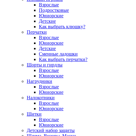
Взрослые
Подростковые
Юниорские
Детские
Как выбрать клюшку?
Перчатки
Взрослые
Юниорские
Детские
Сменные ладошки
Как выбрать перчатки?
Шорты и гирдлы
Взрослые
Юниорские
Нагрудники
Взрослые
Юниорские
Налокотники
Взрослые
Юниорские
Щитки
Взрослые
Юниорские
Детский набор защиты
Шлема, Визоры, Маски