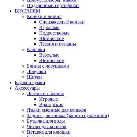
Подарочный сертификат
ВРАТАРЯМ
Коньки и лезвия
Спецзаказные коньки
Взрослые
Подростковые
Юниорские
Лезвия и стаканы
Клюшки
Взрослые
Юниорские
Блины с ловушками
Ловушки
Щитки
Баулы и сумки
Аксессуары
Лезвия и стаканы
Игровые
Вратарские
Языки сменные для коньков
Задник для конька (защита сухожилий)
Бутылка для воды
Чехлы для коньков
Вставка для клюшки