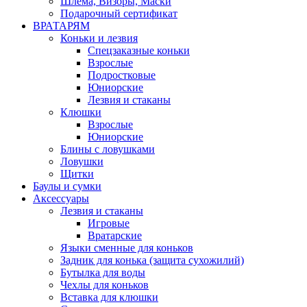
Шлема, Визоры, Маски
Подарочный сертификат
ВРАТАРЯМ
Коньки и лезвия
Спецзаказные коньки
Взрослые
Подростковые
Юниорские
Лезвия и стаканы
Клюшки
Взрослые
Юниорские
Блины с ловушками
Ловушки
Щитки
Баулы и сумки
Аксессуары
Лезвия и стаканы
Игровые
Вратарские
Языки сменные для коньков
Задник для конька (защита сухожилий)
Бутылка для воды
Чехлы для коньков
Вставка для клюшки