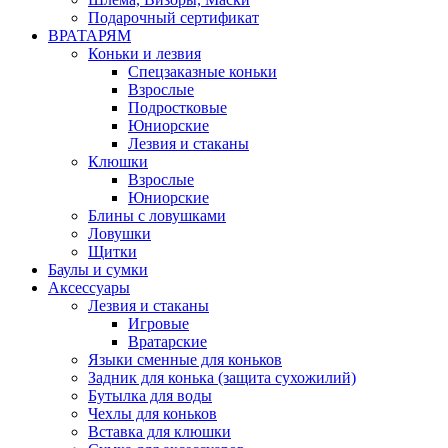
Подарочный сертификат
ВРАТАРЯМ
Коньки и лезвия
Спецзаказные коньки
Взрослые
Подростковые
Юниорские
Лезвия и стаканы
Клюшки
Взрослые
Юниорские
Блины с ловушками
Ловушки
Щитки
Баулы и сумки
Аксессуары
Лезвия и стаканы
Игровые
Вратарские
Языки сменные для коньков
Задник для конька (защита сухожилий)
Бутылка для воды
Чехлы для коньков
Вставка для клюшки