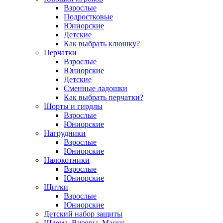
Взрослые
Подростковые
Юниорские
Детские
Как выбрать клюшку?
Перчатки
Взрослые
Юниорские
Детские
Сменные ладошки
Как выбрать перчатки?
Шорты и гирдлы
Взрослые
Юниорские
Нагрудники
Взрослые
Юниорские
Налокотники
Взрослые
Юниорские
Щитки
Взрослые
Юниорские
Детский набор защиты
Шлема, Визоры, Маски