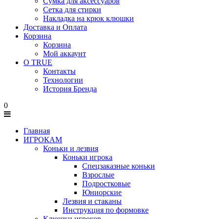
Сумка для аксессуаров
Сетка для стирки
Накладка на крюк клюшки
Доставка и Оплата
Корзина
Корзина
Мой аккаунт
О TRUE
Контакты
Технологии
История Бренда
0
Главная
ИГРОКАМ
Коньки и лезвия
Коньки игрока
Спецзаказные коньки
Взрослые
Подростковые
Юниорские
Лезвия и стаканы
Инструкция по формовке
Клюшки игроков