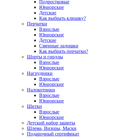
Подростковые
Юниорские
Детские
Как выбрать клюшку?
Перчатки
Взрослые
Юниорские
Детские
Сменные ладошки
Как выбрать перчатки?
Шорты и гирдлы
Взрослые
Юниорские
Нагрудники
Взрослые
Юниорские
Налокотники
Взрослые
Юниорские
Щитки
Взрослые
Юниорские
Детский набор защиты
Шлема, Визоры, Маски
Подарочный сертификат