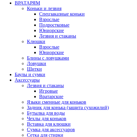
ВРАТАРЯМ
Коньки и лезвия
Спецзаказные коньки
Взрослые
Подростковые
Юниорские
Лезвия и стаканы
Клюшки
Взрослые
Юниорские
Блины с ловушками
Ловушки
Щитки
Баулы и сумки
Аксессуары
Лезвия и стаканы
Игровые
Вратарские
Языки сменные для коньков
Задник для конька (защита сухожилий)
Бутылка для воды
Чехлы для коньков
Вставка для клюшки
Сумка для аксессуаров
Сетка для стирки