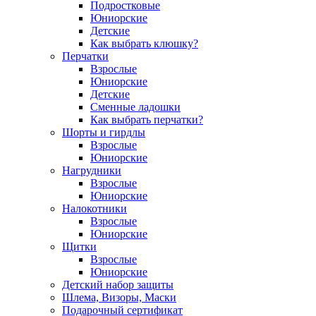
Подростковые
Юниорские
Детские
Как выбрать клюшку?
Перчатки
Взрослые
Юниорские
Детские
Сменные ладошки
Как выбрать перчатки?
Шорты и гирдлы
Взрослые
Юниорские
Нагрудники
Взрослые
Юниорские
Налокотники
Взрослые
Юниорские
Щитки
Взрослые
Юниорские
Детский набор защиты
Шлема, Визоры, Маски
Подарочный сертификат