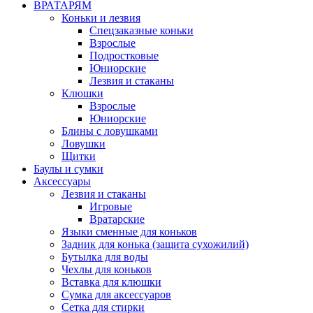
ВРАТАРЯМ
Коньки и лезвия
Спецзаказные коньки
Взрослые
Подростковые
Юниорские
Лезвия и стаканы
Клюшки
Взрослые
Юниорские
Блины с ловушками
Ловушки
Щитки
Баулы и сумки
Аксессуары
Лезвия и стаканы
Игровые
Вратарские
Языки сменные для коньков
Задник для конька (защита сухожилий)
Бутылка для воды
Чехлы для коньков
Вставка для клюшки
Сумка для аксессуаров
Сетка для стирки