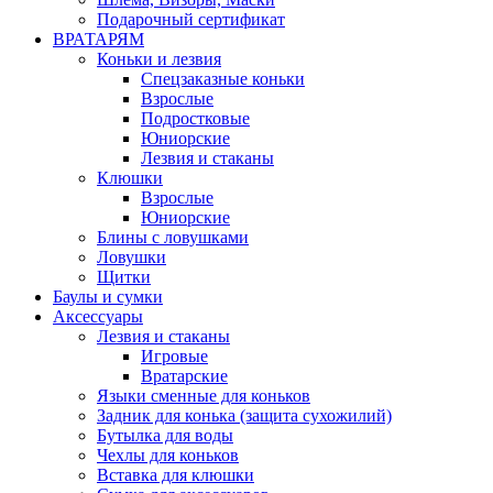
Подарочный сертификат
ВРАТАРЯМ
Коньки и лезвия
Спецзаказные коньки
Взрослые
Подростковые
Юниорские
Лезвия и стаканы
Клюшки
Взрослые
Юниорские
Блины с ловушками
Ловушки
Щитки
Баулы и сумки
Аксессуары
Лезвия и стаканы
Игровые
Вратарские
Языки сменные для коньков
Задник для конька (защита сухожилий)
Бутылка для воды
Чехлы для коньков
Вставка для клюшки