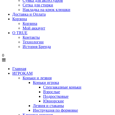
Сумка для аксессуаров
Сетка для стирки
Накладка на крюк клюшки
Доставка и Оплата
Корзина
Корзина
Мой аккаунт
О TRUE
Контакты
Технологии
История Бренда
0
Главная
ИГРОКАМ
Коньки и лезвия
Коньки игрока
Спецзаказные коньки
Взрослые
Подростковые
Юниорские
Лезвия и стаканы
Инструкция по формовке
Клюшки игроков