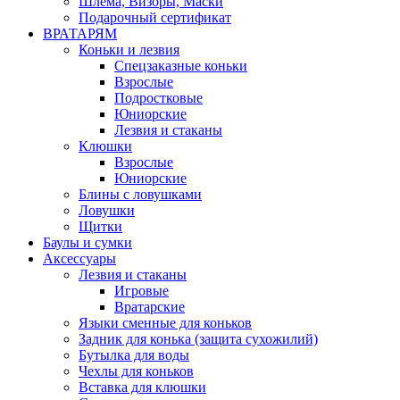
Шлема, Визоры, Маски
Подарочный сертификат
ВРАТАРЯМ
Коньки и лезвия
Спецзаказные коньки
Взрослые
Подростковые
Юниорские
Лезвия и стаканы
Клюшки
Взрослые
Юниорские
Блины с ловушками
Ловушки
Щитки
Баулы и сумки
Аксессуары
Лезвия и стаканы
Игровые
Вратарские
Языки сменные для коньков
Задник для конька (защита сухожилий)
Бутылка для воды
Чехлы для коньков
Вставка для клюшки