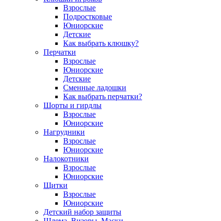
Взрослые
Подростковые
Юниорские
Детские
Как выбрать клюшку?
Перчатки
Взрослые
Юниорские
Детские
Сменные ладошки
Как выбрать перчатки?
Шорты и гирдлы
Взрослые
Юниорские
Нагрудники
Взрослые
Юниорские
Налокотники
Взрослые
Юниорские
Щитки
Взрослые
Юниорские
Детский набор защиты
Шлема, Визоры, Маски