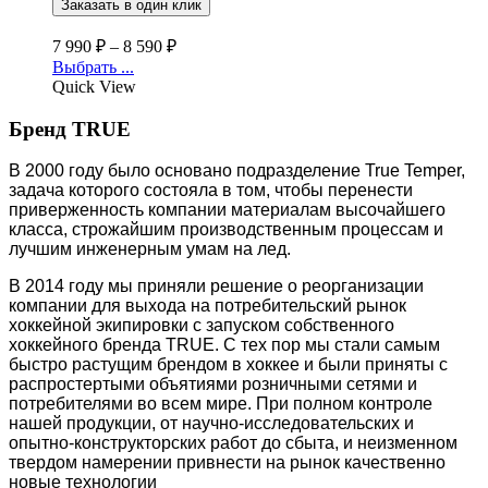
7 990
₽
–
8 590
₽
Выбрать ...
Quick View
Бренд TRUE
В 2000 году было основано подразделение True Temper,
задача которого состояла в том, чтобы перенести
приверженность компании материалам высочайшего
класса, строжайшим производственным процессам и
лучшим инженерным умам на лед.
В 2014 году мы приняли решение о реорганизации
компании для выхода на потребительский рынок
хоккейной экипировки с запуском собственного
хоккейного бренда TRUE. С тех пор мы стали самым
быстро растущим брендом в хоккее и были приняты с
распростертыми объятиями розничными сетями и
потребителями во всем мире. При полном контроле
нашей продукции, от научно-исследовательских и
опытно-конструкторских работ до сбыта, и неизменном
твердом намерении привнести на рынок качественно
новые технологии