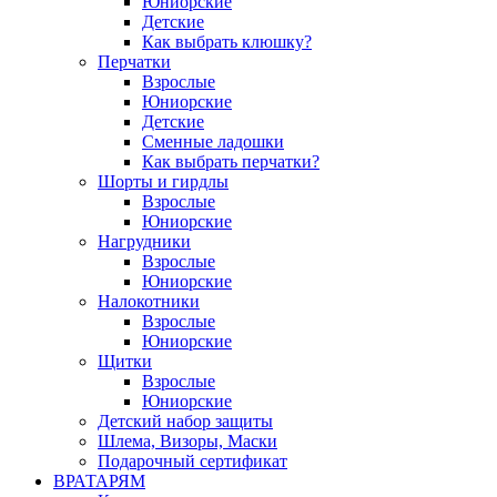
Юниорские
Детские
Как выбрать клюшку?
Перчатки
Взрослые
Юниорские
Детские
Сменные ладошки
Как выбрать перчатки?
Шорты и гирдлы
Взрослые
Юниорские
Нагрудники
Взрослые
Юниорские
Налокотники
Взрослые
Юниорские
Щитки
Взрослые
Юниорские
Детский набор защиты
Шлема, Визоры, Маски
Подарочный сертификат
ВРАТАРЯМ