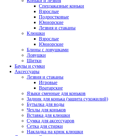
Коньки и лезвия
Спецзаказные коньки
Взрослые
Подростковые
Юниорские
Лезвия и стаканы
Клюшки
Взрослые
Юниорские
Блины с ловушками
Ловушки
Щитки
Баулы и сумки
Аксессуары
Лезвия и стаканы
Игровые
Вратарские
Языки сменные для коньков
Задник для конька (защита сухожилий)
Бутылка для воды
Чехлы для коньков
Вставка для клюшки
Сумка для аксессуаров
Сетка для стирки
Накладка на крюк клюшки