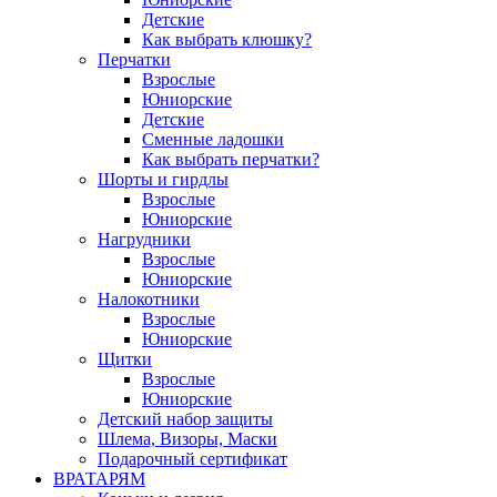
Детские
Как выбрать клюшку?
Перчатки
Взрослые
Юниорские
Детские
Сменные ладошки
Как выбрать перчатки?
Шорты и гирдлы
Взрослые
Юниорские
Нагрудники
Взрослые
Юниорские
Налокотники
Взрослые
Юниорские
Щитки
Взрослые
Юниорские
Детский набор защиты
Шлема, Визоры, Маски
Подарочный сертификат
ВРАТАРЯМ