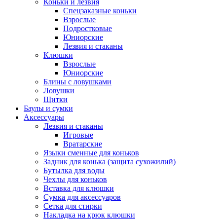
Коньки и лезвия
Спецзаказные коньки
Взрослые
Подростковые
Юниорские
Лезвия и стаканы
Клюшки
Взрослые
Юниорские
Блины с ловушками
Ловушки
Щитки
Баулы и сумки
Аксессуары
Лезвия и стаканы
Игровые
Вратарские
Языки сменные для коньков
Задник для конька (защита сухожилий)
Бутылка для воды
Чехлы для коньков
Вставка для клюшки
Сумка для аксессуаров
Сетка для стирки
Накладка на крюк клюшки