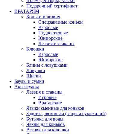
Шлема, Визоры, Маски
Подарочный сертификат
ВРАТАРЯМ
Коньки и лезвия
Спецзаказные коньки
Взрослые
Подростковые
Юниорские
Лезвия и стаканы
Клюшки
Взрослые
Юниорские
Блины с ловушками
Ловушки
Щитки
Баулы и сумки
Аксессуары
Лезвия и стаканы
Игровые
Вратарские
Языки сменные для коньков
Задник для конька (защита сухожилий)
Бутылка для воды
Чехлы для коньков
Вставка для клюшки