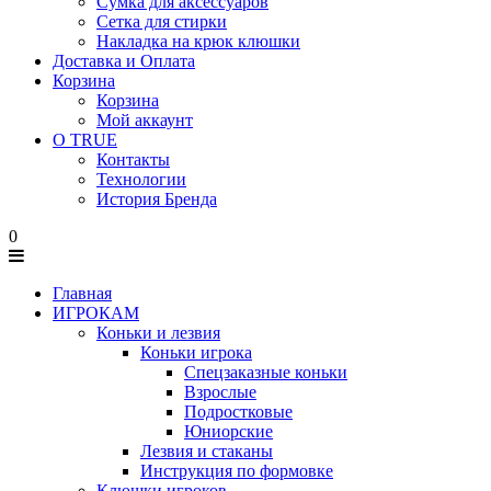
Сумка для аксессуаров
Сетка для стирки
Накладка на крюк клюшки
Доставка и Оплата
Корзина
Корзина
Мой аккаунт
О TRUE
Контакты
Технологии
История Бренда
0
Главная
ИГРОКАМ
Коньки и лезвия
Коньки игрока
Спецзаказные коньки
Взрослые
Подростковые
Юниорские
Лезвия и стаканы
Инструкция по формовке
Клюшки игроков