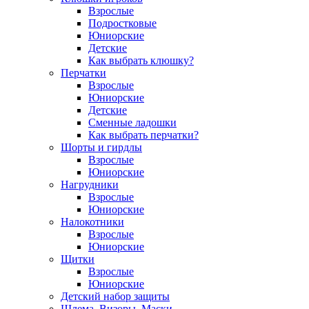
Взрослые
Подростковые
Юниорские
Детские
Как выбрать клюшку?
Перчатки
Взрослые
Юниорские
Детские
Сменные ладошки
Как выбрать перчатки?
Шорты и гирдлы
Взрослые
Юниорские
Нагрудники
Взрослые
Юниорские
Налокотники
Взрослые
Юниорские
Щитки
Взрослые
Юниорские
Детский набор защиты
Шлема, Визоры, Маски