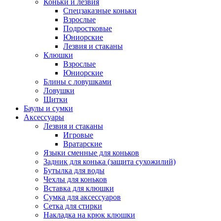
Коньки и лезвия
Спецзаказные коньки
Взрослые
Подростковые
Юниорские
Лезвия и стаканы
Клюшки
Взрослые
Юниорские
Блины с ловушками
Ловушки
Щитки
Баулы и сумки
Аксессуары
Лезвия и стаканы
Игровые
Вратарские
Языки сменные для коньков
Задник для конька (защита сухожилий)
Бутылка для воды
Чехлы для коньков
Вставка для клюшки
Сумка для аксессуаров
Сетка для стирки
Накладка на крюк клюшки