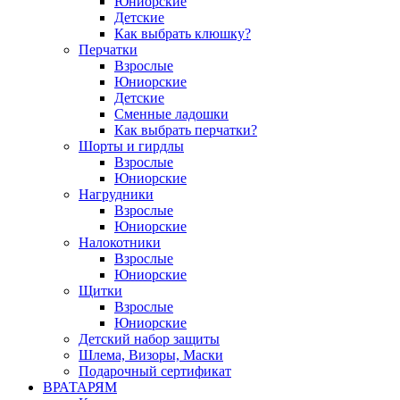
Юниорские
Детские
Как выбрать клюшку?
Перчатки
Взрослые
Юниорские
Детские
Сменные ладошки
Как выбрать перчатки?
Шорты и гирдлы
Взрослые
Юниорские
Нагрудники
Взрослые
Юниорские
Налокотники
Взрослые
Юниорские
Щитки
Взрослые
Юниорские
Детский набор защиты
Шлема, Визоры, Маски
Подарочный сертификат
ВРАТАРЯМ