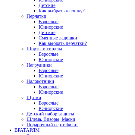
Детские
Как выбрать клюшку?
Перчатки
Взрослые
Юниорские
Детские
Сменные ладошки
Как выбрать перчатки?
Шорты и гирдлы
Взрослые
Юниорские
Нагрудники
Взрослые
Юниорские
Налокотники
Взрослые
Юниорские
Щитки
Взрослые
Юниорские
Детский набор защиты
Шлема, Визоры, Маски
Подарочный сертификат
ВРАТАРЯМ