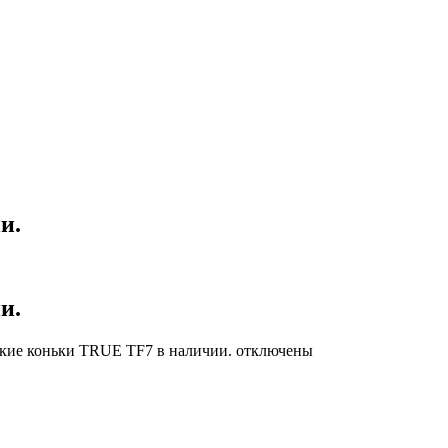
и.
и.
ские коньки TRUE TF7 в наличии.
отключены