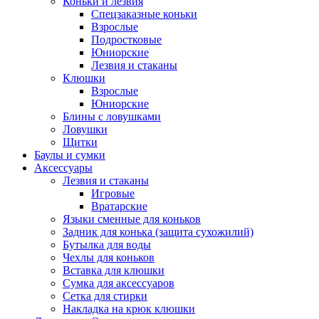
Коньки и лезвия
Спецзаказные коньки
Взрослые
Подростковые
Юниорские
Лезвия и стаканы
Клюшки
Взрослые
Юниорские
Блины с ловушками
Ловушки
Щитки
Баулы и сумки
Аксессуары
Лезвия и стаканы
Игровые
Вратарские
Языки сменные для коньков
Задник для конька (защита сухожилий)
Бутылка для воды
Чехлы для коньков
Вставка для клюшки
Сумка для аксессуаров
Сетка для стирки
Накладка на крюк клюшки