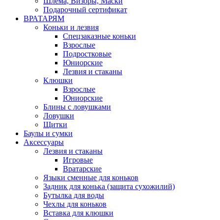
Шлема, Визоры, Маски
Подарочный сертификат
ВРАТАРЯМ
Коньки и лезвия
Спецзаказные коньки
Взрослые
Подростковые
Юниорские
Лезвия и стаканы
Клюшки
Взрослые
Юниорские
Блины с ловушками
Ловушки
Щитки
Баулы и сумки
Аксессуары
Лезвия и стаканы
Игровые
Вратарские
Языки сменные для коньков
Задник для конька (защита сухожилий)
Бутылка для воды
Чехлы для коньков
Вставка для клюшки