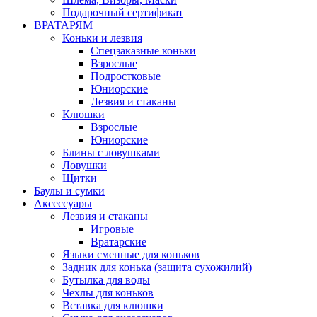
Подарочный сертификат
ВРАТАРЯМ
Коньки и лезвия
Спецзаказные коньки
Взрослые
Подростковые
Юниорские
Лезвия и стаканы
Клюшки
Взрослые
Юниорские
Блины с ловушками
Ловушки
Щитки
Баулы и сумки
Аксессуары
Лезвия и стаканы
Игровые
Вратарские
Языки сменные для коньков
Задник для конька (защита сухожилий)
Бутылка для воды
Чехлы для коньков
Вставка для клюшки