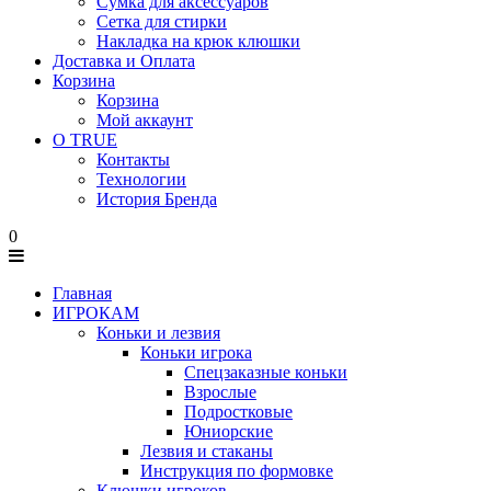
Сумка для аксессуаров
Сетка для стирки
Накладка на крюк клюшки
Доставка и Оплата
Корзина
Корзина
Мой аккаунт
О TRUE
Контакты
Технологии
История Бренда
0
Главная
ИГРОКАМ
Коньки и лезвия
Коньки игрока
Спецзаказные коньки
Взрослые
Подростковые
Юниорские
Лезвия и стаканы
Инструкция по формовке
Клюшки игроков