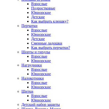
Взрослые
Подростковые
Юниорские
Детские
Как выбрать клюшку?
Перчатки
Взрослые
Юниорские
Детские
Сменные ладошки
Как выбрать перчатки?
Шорты и гирдлы
Взрослые
Юниорские
Нагрудники
Взрослые
Юниорские
Налокотники
Взрослые
Юниорские
Щитки
Взрослые
Юниорские
Детский набор защиты
Шлема, Визоры, Маски