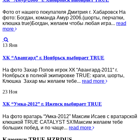
Фото от нашего покупателя Дмитрия г. Хабаровск На
фото: Богдан, команда Амур 2006.(шорты, перчатки,
клюшка true)Богдан, желаем чтобы любая игра...
read
more
13
Янв
ХК “Авангард” г. Ноябрьск выбирает TRUE
На фото Захар Попов игрок ХК “Авангард-2011“ г.
Ноябрьск в полной экипировке TRUE: краги, шорты,
Клюшка Захар мы желаем тебе...
read more
23
Ноя
ХК “Умка-2012” г. Ижевск выбирает TRUE
На фото вратарь “Умка-2012” Максим Исаев с вратарской
клюшкой TRUE CATALYST 5X!Максим желаем тебе
больших побед, и по чаще...
read more
Клюшки TRUE HZRDUS