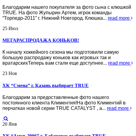
Благодарим нашего покупателя за фото сына с клюшкой
TRUE. На фото Жупырин Артем, игрок команды
“Торпедо-2011” г. Нижний Новгород. Клюшка...
read more
25
Июл
МЕГАРАСПРОДАЖА КОНЬКОВ!
К началу хоккейного сезона мы подготовили самую
большую распродажу коньков как игровых так и
вратарскихТеперь вам стали еще доступнее...
read more
23
Ноя
ХК “Смена” г. Казань выбирает TRUE
Благодарим за предоставленные фото нашего
постоянного клиента Климентия!На фото Климентий в
перчатках новой серии TRUE CATALYST , а...
read more
20
Янв
ХК “Амур-2006” г. Хабаровск выбирает TRUE