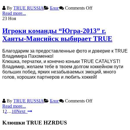
By
TRUE RUSSIA
Блог
Comments Off
Read more...
23
Ноя
Игроки команды “Югра-2013” г.
Ханты-Мансийск выбирает TRUE
Благодарим за предоставленные фото и доверие к TRUE
Владимира Пахоменко!
Клюшка, перчатки, и конечно коньки TRUE CATALYST!
Владимир, желаем тебе в твоем долгом хоккейном пути
больших побед, ярких незабываемых эмоций, много
голов, хороших партнеров и любить хоккей!
By
TRUE RUSSIA
Блог
Comments Off
Read more...
1
2
…
10
Next
Клюшки TRUE HZRDUS