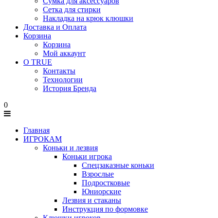
Сумка для аксессуаров
Сетка для стирки
Накладка на крюк клюшки
Доставка и Оплата
Корзина
Корзина
Мой аккаунт
О TRUE
Контакты
Технологии
История Бренда
0
Главная
ИГРОКАМ
Коньки и лезвия
Коньки игрока
Спецзаказные коньки
Взрослые
Подростковые
Юниорские
Лезвия и стаканы
Инструкция по формовке
Клюшки игроков