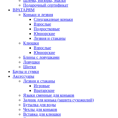
Шлема, Визоры, Маски
Подарочный сертификат
ВРАТАРЯМ
Коньки и лезвия
Спецзаказные коньки
Взрослые
Подростковые
Юниорские
Лезвия и стаканы
Клюшки
Взрослые
Юниорские
Блины с ловушками
Ловушки
Щитки
Баулы и сумки
Аксессуары
Лезвия и стаканы
Игровые
Вратарские
Языки сменные для коньков
Задник для конька (защита сухожилий)
Бутылка для воды
Чехлы для коньков
Вставка для клюшки