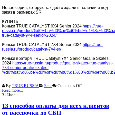
Новая серия, которую так долго ждали в наличии и под
заказ в размерах SR
КУПИТЬ:
Коньки TRUE CATALYST 9X4 Senior 2024
https://true-
russia.ru/product/%d0%ba%d0%be%d0%bd%d1%8c%d0%b
true-catalyst-9×4-senior-2024/
Коньки TRUE CATALYST 7X4 Senior 2024
https://true-
russia.ru/product/catalyst-7×4-sr/
Коньки вратаря TRUE Catalyst 7X4 Senior Goalie Skates
2024
https://true-russia.ru/product/goalie-skates-true-catalyst-
7×4-senior-goalie-skates-
%d0%ba%d0%be%d0%bf%d0%b8%d1%80%d0%be%d0%b2
By
TRUE RUSSIA
Блог
Comments Off
Read more...
31
Июл
13 способов оплаты для всех клиентов
от рассрочки до СБП