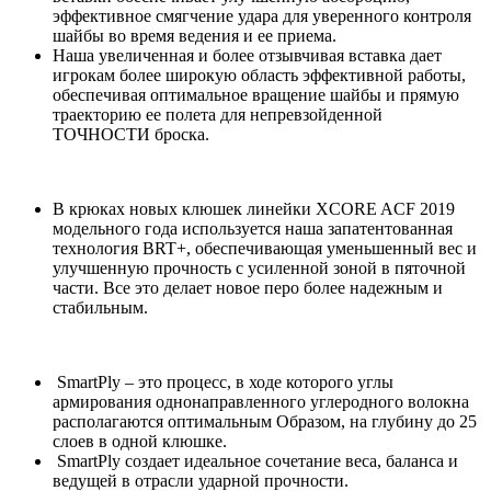
эффективное смягчение удара для уверенного контроля
шайбы во время ведения и ее приема.
Наша увеличенная и более отзывчивая вставка дает
игрокам более широкую область эффективной работы,
обеспечивая оптимальное вращение шайбы и прямую
траекторию ее полета для непревзойденной
ТОЧНОСТИ броска.
В крюках новых клюшек линейки XCORE ACF 2019
модельного года используется наша запатентованная
технология BRT+, обеспечивающая уменьшенный вес и
улучшенную прочность с усиленной зоной в пяточной
части. Все это делает новое перо более надежным и
стабильным.
SmartPly – это процесс, в ходе которого углы
армирования однонаправленного углеродного волокна
располагаются оптимальным Образом, на глубину до 25
слоев в одной клюшке.
SmartPly создает идеальное сочетание веса, баланса и
ведущей в отрасли ударной прочности.