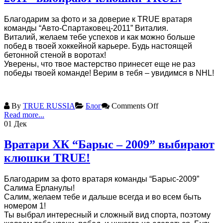
Благодарим за фото и за доверие к TRUE вратаря
команды “Авто-Спартаковец-2011” Виталия.
Виталий, желаем тебе успехов и как можно больше
побед в твоей хоккейной карьере. Будь настоящей
бетонной стеной в воротах!
Уверены, что твое мастерство принесет еще не раз
победы твоей команде! Верим в тебя – увидимся в NHL!
By
TRUE RUSSIA
Блог
Comments Off
Read more...
01
Дек
Вратари ХК “Барыс – 2009” выбирают
клюшки TRUE!
Благодарим за фото вратаря команды “Барыс-2009”
Салима Ерланулы!
Салим, желаем тебе и дальше всегда и во всем быть
номером 1!
Ты выбрал интересный и сложный вид спорта, поэтому