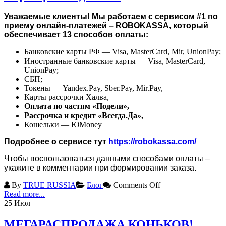
Уважаемые клиенты! Мы работаем с сервисом #1 по
приему онлайн-платежей – ROBOKASSA, который
обеспечивает 13 способов оплаты:
Банковские карты РФ — Visa, MasterCard, Mir, UnionPay;
Иностранные банковские карты — Visa, MasterCard,
UnionPay;
СБП;
Токены — Yandex.Pay, Sber.Pay, Mir.Pay,
Карты рассрочки Халва,
Оплата по частям «Подели»,
Рассрочка и кредит «Всегда.Да»,
Кошельки — ЮMoney
Подробнее о сервисе тут
https://robokassa.com/
Чтобы воспользоваться данными способами оплаты –
укажите в комментарии при формировании заказа.
By
TRUE RUSSIA
Блог
Comments Off
Read more...
25
Июл
МЕГАРАСПРОДАЖА КОНЬКОВ!