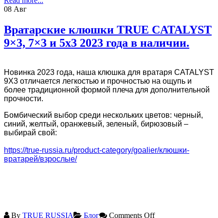
Read more...
08
Авг
Вратарские клюшки TRUE CATALYST
9×3, 7×3 и 5х3 2023 года в наличии.
Новинка 2023 года, наша клюшка для вратаря CATALYST
9X3 отличается легкостью и прочностью на ощупь и
более традиционной формой плеча для дополнительной
прочности.
Бомбический выбор среди нескольких цветов: черный,
синий, желтый, оранжевый, зеленый, бирюзовый –
выбирай свой:
https://true-russia.ru/product-category/goalier/клюшки-
вратарей/взрослые/
By
TRUE RUSSIA
Блог
Comments Off