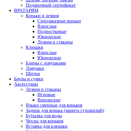
Подарочный сертификат
ВРАТАРЯМ
Коньки и лезвия
Спецзаказные коньки
Взрослые
Подростковые
Юниорские
Лезвия и стаканы
Клюшки
Взрослые
Юниорские
Блины с ловушками
Ловушки
Щитки
Баулы и сумки
Аксессуары
Лезвия и стаканы
Игровые
Вратарские
Языки сменные для коньков
Задник для конька (защита сухожилий)
Бутылка для воды
Чехлы для коньков
Вставка для клюшки