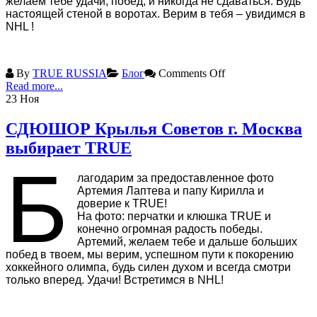
желаем тебе удачи, побед, и никогда не сдаваться. Будь
настоящей стеной в воротах. Верим в тебя – увидимся в
NHL !
By
TRUE RUSSIA
Блог
Comments Off
Read more...
23
Ноя
СДЮШОР Крылья Советов г. Москва
выбирает TRUE
Б
лагодарим за предоставленное фото
Артемия Лаптева и папу Кирилла и
доверие к TRUE!
На фото: перчатки и клюшка TRUE и
конечно огромная радость победы.
Артемий, желаем тебе и дальше больших
побед в твоем, мы верим, успешном пути к покорению
хоккейного олимпа, будь силен духом и всегда смотри
только вперед. Удачи! Встретимся в NHL!