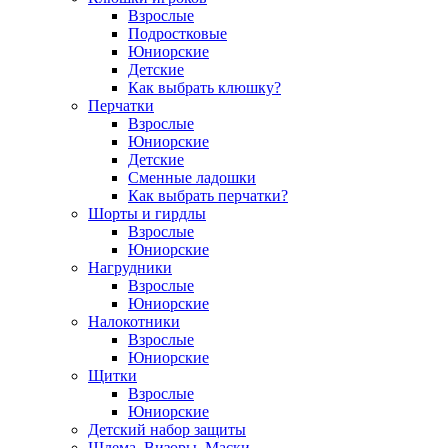
Взрослые
Подростковые
Юниорские
Детские
Как выбрать клюшку?
Перчатки
Взрослые
Юниорские
Детские
Сменные ладошки
Как выбрать перчатки?
Шорты и гирдлы
Взрослые
Юниорские
Нагрудники
Взрослые
Юниорские
Налокотники
Взрослые
Юниорские
Щитки
Взрослые
Юниорские
Детский набор защиты
Шлема, Визоры, Маски